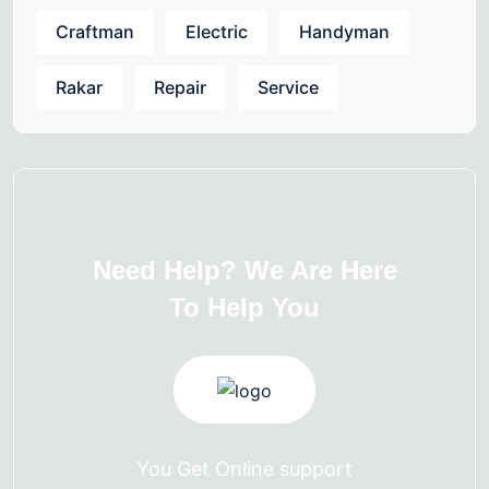
Craftman
Electric
Handyman
Rakar
Repair
Service
Need Help? We Are Here
To Help You
You Get Online support