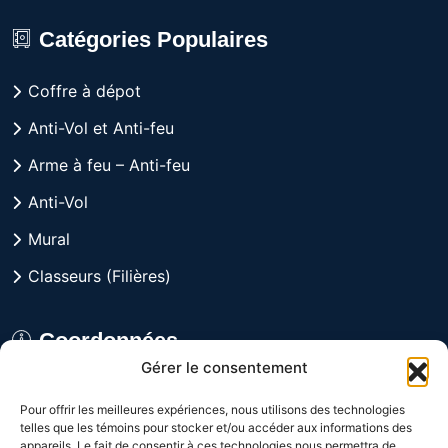
Catégories Populaires
Coffre à dépot
Anti-Vol et Anti-feu
Arme à feu – Anti-feu
Anti-Vol
Mural
Classeurs (Filières)
Coordonnées
Gérer le consentement
8029 rue Alfred, Anjou,
Pour offrir les meilleures expériences, nous utilisons des technologies
Québec H1J 1J3 CANADA
telles que les témoins pour stocker et/ou accéder aux informations des
appareils. Le fait de consentir à ces technologies nous permettra de