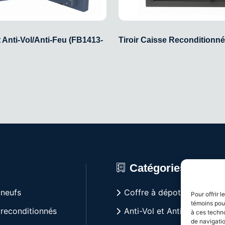
t Anti-Vol/Anti-Feu (FB1413-
Tiroir Caisse Reconditionné
u
Catégories Popula
 neufs
Coffre à dépot
Pour offrir 
témoins pour
 reconditionnés
Anti-Vol et Anti-feu
à ces techn
de navigatio