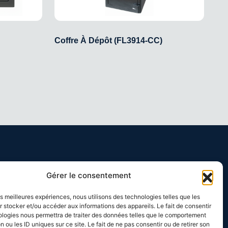
Coffre À Dépôt (FL3914-CC)
Ti
ires
Coordonnées
Gérer le consentement
8029 rue Alfred, Anjou,
les meilleures expériences, nous utilisons des technologies telles que les
 stocker et/ou accéder aux informations des appareils. Le fait de consentir
Québec H1J 1J3 CANADA
ologies nous permettra de traiter des données telles que le comportement
n ou les ID uniques sur ce site. Le fait de ne pas consentir ou de retirer son