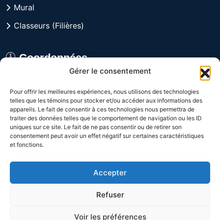
Mural
Classeurs (Filières)
Coordonnées
Gérer le consentement
8029 rue Alfred, Anjou,
Pour offrir les meilleures expériences, nous utilisons des technologies
Québec H1J 1J3 CANADA
telles que les témoins pour stocker et/ou accéder aux informations des
appareils. Le fait de consentir à ces technologies nous permettra de
Du lundi au vendredi
traiter des données telles que le comportement de navigation ou les ID
uniques sur ce site. Le fait de ne pas consentir ou de retirer son
de 9h à 16h
consentement peut avoir un effet négatif sur certaines caractéristiques
et fonctions.
1-800-361-3992
Accepter
(514) 328-9648
Refuser
Voir les préférences