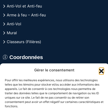
Anti-Vol et Anti-feu
Arme à feu – Anti-feu
Anti-Vol
Mural
Classeurs (Filières)
Coordonnées
8029 rue Alfred, Anjou,
Gérer le consentement
Québec H1J 1J3 CANADA
Pour offrir les meilleures expériences, nous utilisons des technologies
telles que les témoins pour stocker et/ou accéder aux informations des
Du lundi au vendredi
appareils. Le fait de consentir à ces technologies nous permettra de
de 9h à 16h
traiter des données telles que le comportement de navigation ou les ID
uniques sur ce site. Le fait de ne pas consentir ou de retirer son
consentement peut avoir un effet négatif sur certaines caractéristiques et
1-800-361-3992
fonctions.