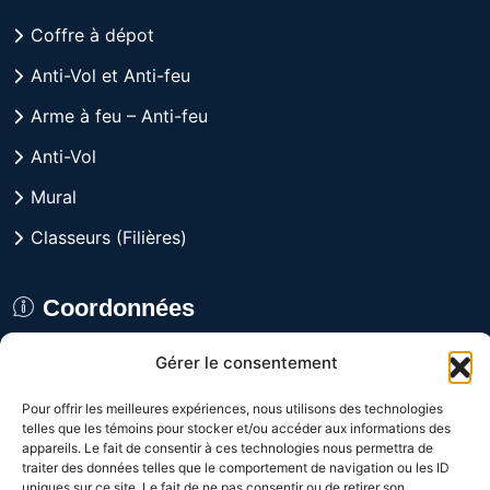
Coffre à dépot
Anti-Vol et Anti-feu
Arme à feu – Anti-feu
Anti-Vol
Mural
Classeurs (Filières)
Coordonnées
Gérer le consentement
8029 rue Alfred, Anjou,
Québec H1J 1J3 CANADA
Pour offrir les meilleures expériences, nous utilisons des technologies
telles que les témoins pour stocker et/ou accéder aux informations des
Du lundi au vendredi
appareils. Le fait de consentir à ces technologies nous permettra de
de 9h à 16h
traiter des données telles que le comportement de navigation ou les ID
uniques sur ce site. Le fait de ne pas consentir ou de retirer son