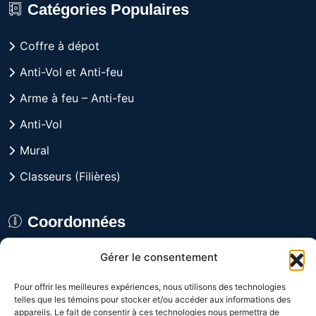
Catégories Populaires
Coffre à dépot
Anti-Vol et Anti-feu
Arme à feu – Anti-feu
Anti-Vol
Mural
Classeurs (Filières)
Coordonnées
Gérer le consentement
8029 rue Alfred, Anjou,
Québec H1J 1J3 CANADA
Pour offrir les meilleures expériences, nous utilisons des technologies
telles que les témoins pour stocker et/ou accéder aux informations des
Du lundi au vendredi
appareils. Le fait de consentir à ces technologies nous permettra de