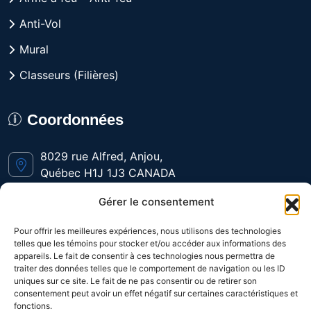
Anti-Vol
Mural
Classeurs (Filières)
Coordonnées
8029 rue Alfred, Anjou,
Québec H1J 1J3 CANADA
Gérer le consentement
Du lundi au vendredi
de 9h à 16h
Pour offrir les meilleures expériences, nous utilisons des technologies
telles que les témoins pour stocker et/ou accéder aux informations des
appareils. Le fait de consentir à ces technologies nous permettra de
1-800-361-3992
traiter des données telles que le comportement de navigation ou les ID
uniques sur ce site. Le fait de ne pas consentir ou de retirer son
consentement peut avoir un effet négatif sur certaines caractéristiques et
(514) 328-9648
fonctions.